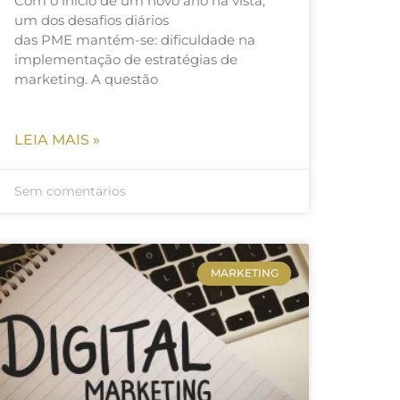
Com o início de um novo ano há vista,
um dos desafios diários
das PME mantém-se: dificuldade na
implementação de estratégias de
marketing. A questão
LEIA MAIS »
Sem comentários
MARKETING