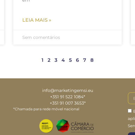
LEIA MAIS »
Sem comentários
1
2
3
4
5
6
7
8
info@marketingemsi.eu
+351 91 522 1084*
+351 91 007 3653*
*Chamada para rede móvel nacional
apl
Ser