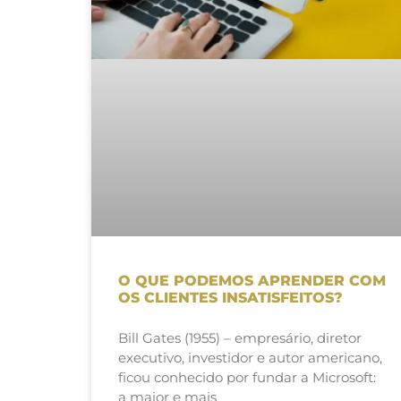
O QUE PODEMOS APRENDER COM
OS CLIENTES INSATISFEITOS?
Bill Gates (1955) – empresário, diretor
executivo, investidor e autor americano,
ficou conhecido por fundar a Microsoft:
a maior e mais