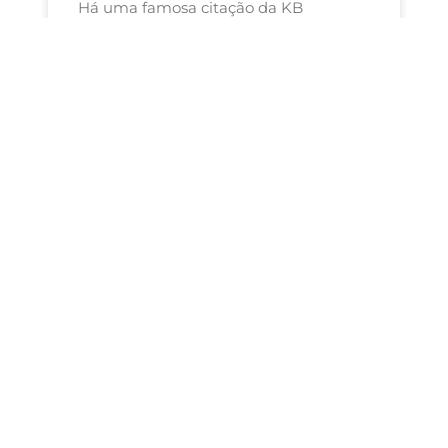
Há uma famosa citação da KB
Marketing Agency, uma conhecida
agência de marketing que diz
que “ignorar o marketing digital é
como
LEIA MAIS »
Sem comentários
MARKETING